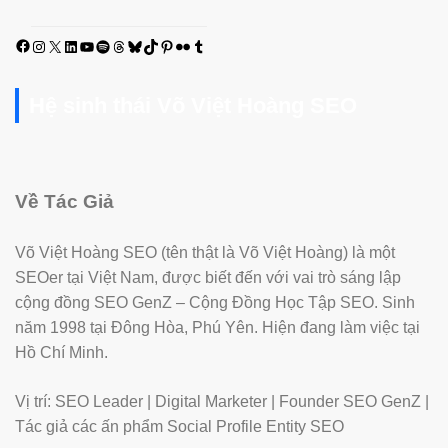
Facebook
Instagram
X
LinkedIn
YouTube
Spotify
Threads
Bluesky
TikTok
Pinterest
Flickr
Tumblr
Hệ sinh thái Võ Việt Hoàng SEO
Về Tác Giả
Võ Việt Hoàng SEO (tên thật là Võ Việt Hoàng) là một
SEOer tại Việt Nam, được biết đến với vai trò sáng lập
cộng đồng SEO GenZ – Cộng Đồng Học Tập SEO. Sinh
năm 1998 tại Đông Hòa, Phú Yên. Hiện đang làm việc tại
Hồ Chí Minh.
Vị trí: SEO Leader | Digital Marketer | Founder SEO GenZ |
Tác giả các ấn phẩm Social Profile Entity SEO