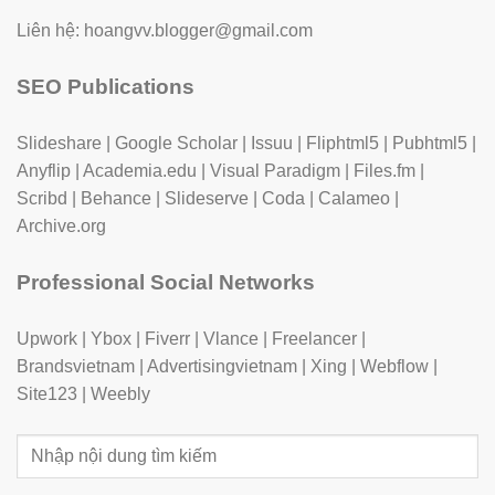
Liên hệ: hoangvv.blogger@gmail.com
SEO Publications
Slideshare
|
Google Scholar
|
Issuu
|
Fliphtml5
|
Pubhtml5
|
Anyflip
|
Academia.edu
|
Visual Paradigm
|
Files.fm
|
Scribd
|
Behance
|
Slideserve
|
Coda
|
Calameo
|
Archive.org
Professional Social Networks
Upwork
|
Ybox
|
Fiverr
|
Vlance
|
Freelancer
|
Brandsvietnam
|
Advertisingvietnam
|
Xing
|
Webflow
|
Site123
|
Weebly
Tìm
kiếm