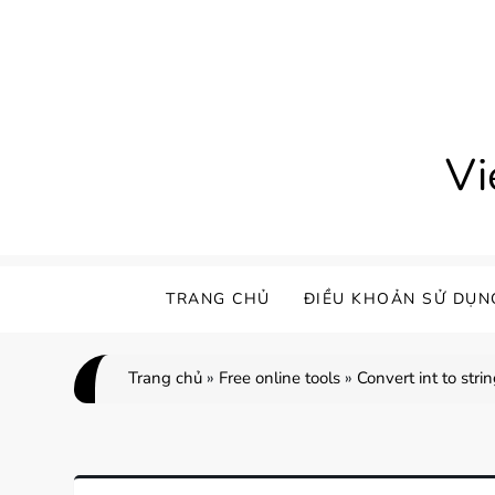
Skip
to
content
Vi
TRANG CHỦ
ĐIỀU KHOẢN SỬ DỤN
Trang chủ
»
Free online tools
»
Convert int to stri