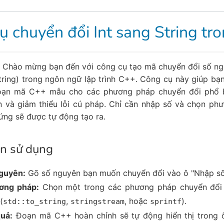
ụ chuyển đổi Int sang String tr
 Chào mừng bạn đến với công cụ tạo mã chuyển đổi số ngu
tring) trong ngôn ngữ lập trình C++. Công cụ này giúp b
oạn mã C++ mẫu cho các phương pháp chuyển đổi phổ bi
an và giảm thiểu lỗi cú pháp. Chỉ cần nhập số và chọn ph
ứng sẽ được tự động tạo ra.
n sử dụng
guyên:
Gõ số nguyên bạn muốn chuyển đổi vào ô "Nhập số
ơng pháp:
Chọn một trong các phương pháp chuyển đổi 
(
,
, hoặc
).
std::to_string
stringstream
sprintf
uả:
Đoạn mã C++ hoàn chỉnh sẽ tự động hiển thị trong 