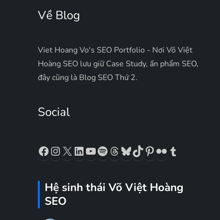
Về Blog
Viet Hoang Vo's SEO Portfolio - Nơi Võ Việt
Hoàng SEO lưu giữ Case Study, ấn phẩm SEO,
đây cũng là Blog SEO Thứ 2.
Social
Facebook
Instagram
X
LinkedIn
YouTube
Spotify
Threads
Bluesky
TikTok
Pinterest
Flickr
Tumblr
Hệ sinh thái Võ Việt Hoàng
SEO