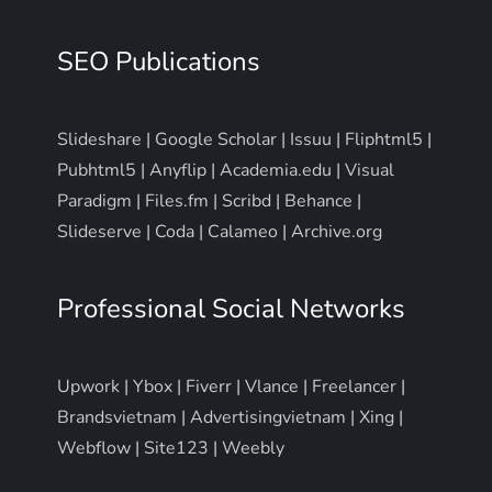
SEO Publications
Slideshare
|
Google Scholar
|
Issuu
|
Fliphtml5
|
Pubhtml5
|
Anyflip
|
Academia.edu
|
Visual
Paradigm
|
Files.fm
|
Scribd
|
Behance
|
Slideserve
|
Coda
|
Calameo
|
Archive.org
Professional Social Networks
Upwork
|
Ybox
|
Fiverr
|
Vlance
|
Freelancer
|
Brandsvietnam
|
Advertisingvietnam
|
Xing
|
Webflow
|
Site123
|
Weebly