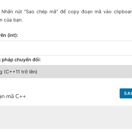
Nhấn nút "Sao chép mã" để copy đoạn mã vào clipboar
n của bạn.
n (int):
pháp chuyển đổi:
SA
oạn mã C++