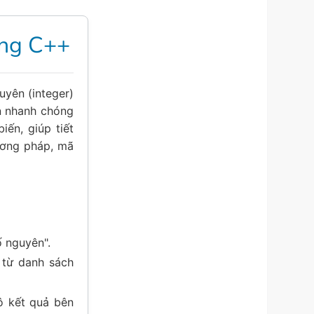
ong C++
yên (integer)
ạn nhanh chóng
ến, giúp tiết
ương pháp, mã
 nguyên".
từ danh sách
ô kết quả bên