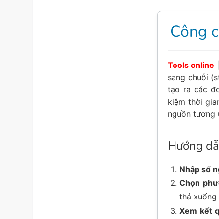
Công c
Tools online
|
sang chuỗi (s
tạo ra các đ
kiệm thời gi
nguồn tương 
Hướng dẫ
Nhập số n
Chọn phư
thả xuống 
Xem kết q