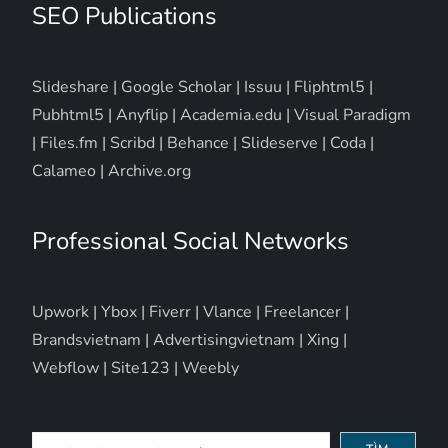
SEO Publications
Slideshare
|
Google Scholar
|
Issuu
|
Fliphtml5
|
Pubhtml5
|
Anyflip
|
Academia.edu
|
Visual Paradigm
|
Files.fm
|
Scribd
|
Behance
|
Slideserve
|
Coda
|
Calameo
|
Archive.org
Professional Social Networks
Upwork
|
Ybox
|
Fiverr
|
Vlance
|
Freelancer
|
Brandsvietnam
|
Advertisingvietnam
|
Xing
|
Webflow
|
Site123
|
Weebly
Tìm