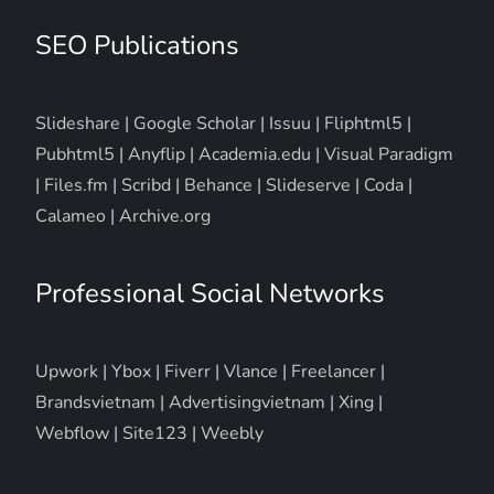
SEO Publications
Slideshare
|
Google Scholar
|
Issuu
|
Fliphtml5
|
Pubhtml5
|
Anyflip
|
Academia.edu
|
Visual Paradigm
|
Files.fm
|
Scribd
|
Behance
|
Slideserve
|
Coda
|
Calameo
|
Archive.org
Professional Social Networks
Upwork
|
Ybox
|
Fiverr
|
Vlance
|
Freelancer
|
Brandsvietnam
|
Advertisingvietnam
|
Xing
|
Webflow
|
Site123
|
Weebly