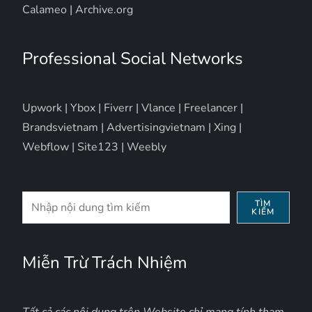
Calameo
|
Archive.org
Professional Social Networks
Upwork
|
Ybox
|
Fiverr
|
Vlance
|
Freelancer
|
Brandsvietnam
|
Advertisingvietnam
|
Xing
|
Webflow
|
Site123
|
Weebly
Tìm
TÌM
KIẾM
kiếm
Miễn Trừ Trách Nhiệm