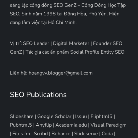
sáng lập cộng đồng SEO GenZ – Cộng Đồng Học Tập
SEO. Sinh năm 1998 tại Đông Hòa, Phú Yên. Hiện
đang làm việc tại Hồ Chí Minh.
Vị trí: SEO Leader | Digital Marketer | Founder SEO
GenZ | Tác giả các ấn phẩm Social Profile Entity SEO
Liên hệ: hoangvv.blogger@gmail.com
SEO Publications
Slideshare
|
Google Scholar
|
Issuu
|
Fliphtml5
|
Pubhtml5
|
Anyflip
|
Academia.edu
|
Visual Paradigm
|
Files.fm
|
Scribd
|
Behance
|
Slideserve
|
Coda
|