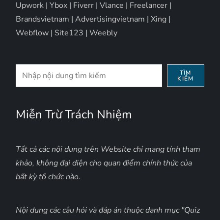
Upwork
|
Ybox
|
Fiverr
|
Vlance
|
Freelancer
|
Brandsvietnam
|
Advertisingvietnam
|
Xing
|
Webflow
|
Site123
|
Weebly
Tìm
TÌM
KIẾM
kiếm
Miễn Trừ Trách Nhiệm
Tất cả các nội dung trên Website chỉ mang tính tham
khảo, không đại diện cho quan điểm chính thức của
bất kỳ tổ chức nào.
Nội dung các câu hỏi và đáp án thuộc danh mục "Quiz