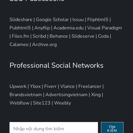
Slideshare
|
Google Scholar
|
Issuu
|
Fliphtml5
|
Pubhtml5
|
Anyflip
|
Academia.edu
|
Visual Paradigm
|
Files.fm
|
Scribd
|
Behance
|
Slideserve
|
Coda
|
Calameo
|
Archive.org
Professional Social Networks
Upwork
|
Ybox
|
Fiverr
|
Vlance
|
Freelancer
|
Brandsvietnam
|
Advertisingvietnam
|
Xing
|
Webflow
|
Site123
|
Weebly
Tìm
TÌM
KIẾM