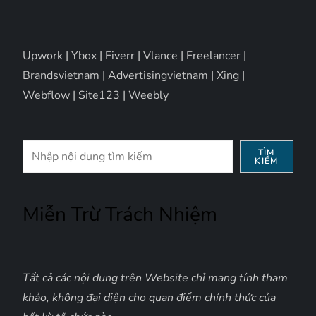
Upwork
|
Ybox
|
Fiverr
|
Vlance
|
Freelancer
|
Brandsvietnam
|
Advertisingvietnam
|
Xing
|
Webflow
|
Site123
|
Weebly
Tìm
TÌM
KIẾM
kiếm
Miễn Trừ Trách Nhiệm
Tất cả các nội dung trên Website chỉ mang tính tham
khảo, không đại diện cho quan điểm chính thức của