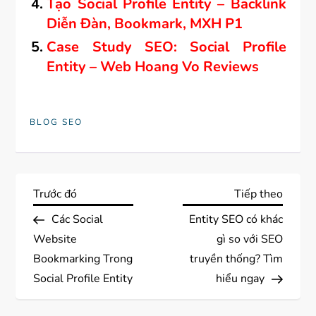
Tạo Social Profile Entity – Backlink
Diễn Đàn, Bookmark, MXH P1
Case Study SEO: Social Profile
Entity – Web Hoang Vo Reviews
BLOG SEO
Đ
Previous
Next
Trước đó
Tiếp theo
Post
Post
Các Social
Entity SEO có khác
i
Website
gì so với SEO
ề
Bookmarking Trong
truyền thống? Tìm
Social Profile Entity
hiểu ngay
u