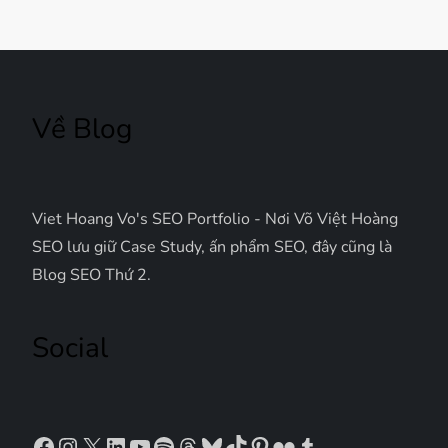
h
ư
ớ
Về Blog
n
g
Viet Hoang Vo's SEO Portfolio - Nơi Võ Việt Hoàng
b
SEO lưu giữ Case Study, ấn phẩm SEO, đây cũng là
Blog SEO Thứ 2.
à
Social
i
v
Facebook
Instagram
X
LinkedIn
YouTube
Spotify
Threads
Bluesky
TikTok
Pinterest
Flickr
Tumblr
i