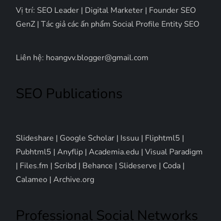
Vị trí: SEO Leader | Digital Marketer | Founder SEO
GenZ | Tác giả các ấn phẩm Social Profile Entity SEO
Liên hệ: hoangvv.blogger@gmail.com
SEO Publications
Slideshare
|
Google Scholar
|
Issuu
|
Fliphtml5
|
Pubhtml5
|
Anyflip
|
Academia.edu
|
Visual Paradigm
|
Files.fm
|
Scribd
|
Behance
|
Slideserve
|
Coda
|
Calameo
|
Archive.org
Professional Social Networks