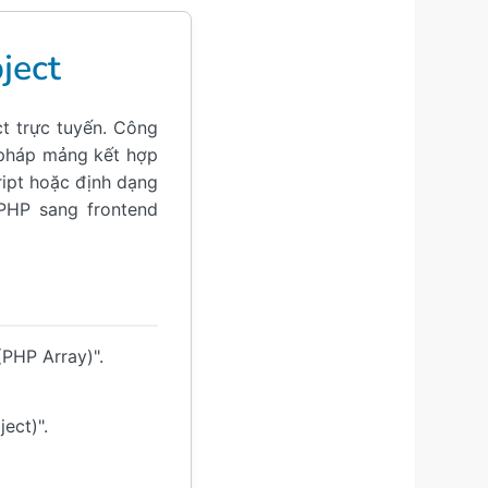
ject
t trực tuyến. Công
 pháp mảng kết hợp
ript hoặc định dạng
 PHP sang frontend
PHP Array)".
ect)".