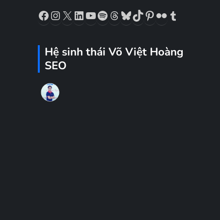
Facebook
Instagram
X
LinkedIn
YouTube
Spotify
Threads
Bluesky
TikTok
Pinterest
Flickr
Tumblr
Hệ sinh thái Võ Việt Hoàng
SEO