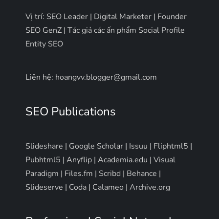
Vị trí: SEO Leader | Digital Marketer | Founder
SEO GenZ | Tác giả các ấn phẩm Social Profile
Entity SEO
Liên hệ: hoangvv.blogger@gmail.com
SEO Publications
Slideshare
|
Google Scholar
|
Issuu
|
Fliphtml5
|
Pubhtml5
|
Anyflip
|
Academia.edu
|
Visual
Paradigm
|
Files.fm
|
Scribd
|
Behance
|
Slideserve
|
Coda
|
Calameo
|
Archive.org