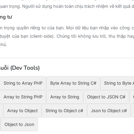
uan trọng. Người sử dụng hoàn toàn chịu trách nhiệm về kết quả d
ng tư
n trọng quyền riêng tư của bạn. Mọi dữ liệu bạn nhập vào công 
duyệt của bạn (client-side). Chúng tôi không lưu trữ, thu thập ha
chủ.
uỗi (Dev Tools)
String to Array PHP
Byte Array to String C#
String to Byte
Array to String PHP
Array to String
Object to JSON C#
Array to Object
String to Object c#
Json to Object c#
Object to Json