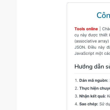
Côn
Tools online
| Chà
cụ này được thiết
(associative array
JSON. Điều này đặ
JavaScript một các
Hướng dẫn s
Dán mã nguồn:
Thực hiện chuyể
Nhận kết quả:
Kế
Sao chép:
Sử dụ