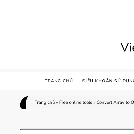
Skip
to
content
Vi
TRANG CHỦ
ĐIỀU KHOẢN SỬ DỤN
Trang chủ
»
Free online tools
»
Convert Array to O