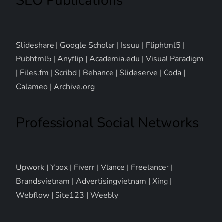
SEO Publications
Slideshare
|
Google Scholar
|
Issuu
|
Fliphtml5
|
Pubhtml5
|
Anyflip
|
Academia.edu
|
Visual Paradigm
|
Files.fm
|
Scribd
|
Behance
|
Slideserve
|
Coda
|
Calameo
|
Archive.org
Professional Social Networks
Upwork
|
Ybox
|
Fiverr
|
Vlance
|
Freelancer
|
Brandsvietnam
|
Advertisingvietnam
|
Xing
|
Webflow
|
Site123
|
Weebly