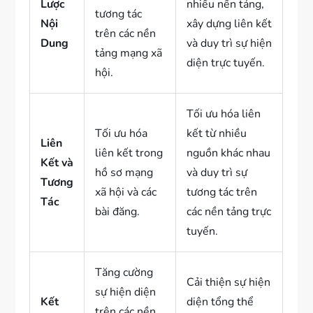
Lược
nhiều nền tảng,
tương tác
Nội
xây dựng liên kết
trên các nền
Dung
và duy trì sự hiện
tảng mạng xã
diện trực tuyến.
hội.
Tối ưu hóa liên
Tối ưu hóa
kết từ nhiều
Liên
liên kết trong
nguồn khác nhau
Kết và
hồ sơ mạng
và duy trì sự
Tương
xã hội và các
tương tác trên
Tác
bài đăng.
các nền tảng trực
tuyến.
Tăng cường
Cải thiện sự hiện
sự hiện diện
Kết
diện tổng thể
trên các nền