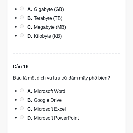
A.
Gigabyte (GB)
B.
Terabyte (TB)
C.
Megabyte (MB)
D.
Kilobyte (KB)
Câu 16
Đâu là một dịch vụ lưu trữ đám mây phổ biến?
A.
Microsoft Word
B.
Google Drive
C.
Microsoft Excel
D.
Microsoft PowerPoint