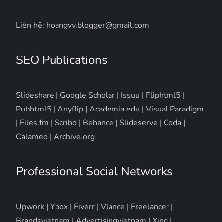
Liên hệ: hoangvv.blogger@gmail.com
SEO Publications
Slideshare
|
Google Scholar
|
Issuu
|
Fliphtml5
|
Pubhtml5
|
Anyflip
|
Academia.edu
|
Visual Paradigm
|
Files.fm
|
Scribd
|
Behance
|
Slideserve
|
Coda
|
Calameo
|
Archive.org
Professional Social Networks
Upwork
|
Ybox
|
Fiverr
|
Vlance
|
Freelancer
|
Brandsvietnam
|
Advertisingvietnam
|
Xing
|