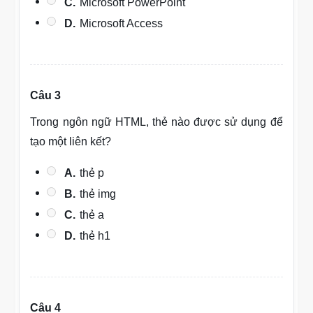
C.
Microsoft PowerPoint
D.
Microsoft Access
Câu 3
Trong ngôn ngữ HTML, thẻ nào được sử dụng để
tạo một liên kết?
A.
thẻ p
B.
thẻ img
C.
thẻ a
D.
thẻ h1
Câu 4