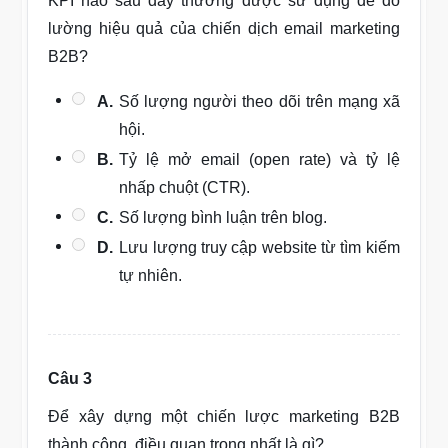
KPI nào sau đây thường được sử dụng để đo
lường hiệu quả của chiến dịch email marketing
B2B?
A.
Số lượng người theo dõi trên mạng xã
hội.
B.
Tỷ lệ mở email (open rate) và tỷ lệ
nhấp chuột (CTR).
C.
Số lượng bình luận trên blog.
D.
Lưu lượng truy cập website từ tìm kiếm
tự nhiên.
Câu 3
Để xây dựng một chiến lược marketing B2B
thành công, điều quan trọng nhất là gì?