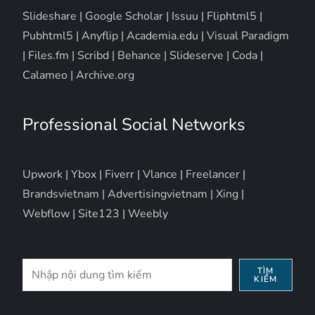
Slideshare
|
Google Scholar
|
Issuu
|
Fliphtml5
|
Pubhtml5
|
Anyflip
|
Academia.edu
|
Visual Paradigm
|
Files.fm
|
Scribd
|
Behance
|
Slideserve
|
Coda
|
Calameo
|
Archive.org
Professional Social Networks
Upwork
|
Ybox
|
Fiverr
|
Vlance
|
Freelancer
|
Brandsvietnam
|
Advertisingvietnam
|
Xing
|
Webflow
|
Site123
|
Weebly
Tìm
TÌM
KIẾM
kiếm