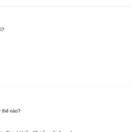
gì?
ư thế nào?