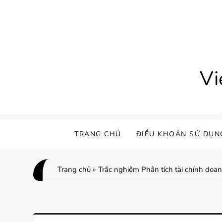
Skip
to
content
Vi
TRANG CHỦ
ĐIỀU KHOẢN SỬ DỤN
Trang chủ
»
Trắc nghiệm Phân tích tài chính doa