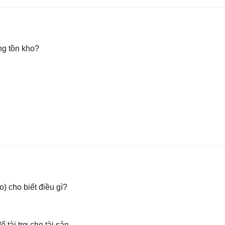
ng tồn kho?
) cho biết điều gì?
tài trợ cho tài sản.