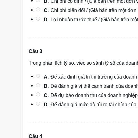
B.
Chi phí cố định / (Giá bán trên một đơn v
C.
Chi phí biến đổi / (Giá bán trên một đơn 
D.
Lợi nhuận trước thuế / (Giá bán trên một 
Câu 3
Trong phân tích tỷ số, việc so sánh tỷ số của do
A.
Để xác định giá trị thị trường của doanh
B.
Để đánh giá vị thế cạnh tranh của doan
C.
Để dự báo doanh thu của doanh nghiệp
D.
Để đánh giá mức độ rủi ro tài chính của
Câu 4