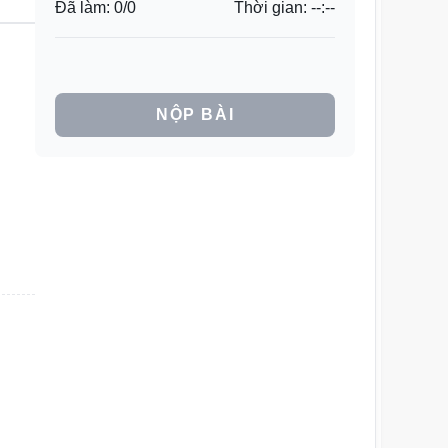
Đã làm:
0
/
0
Thời gian:
--:--
NỘP BÀI