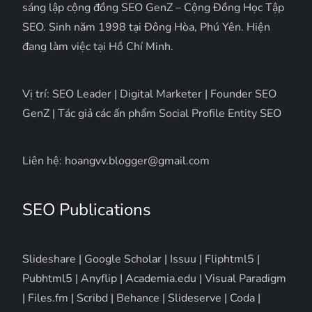
sáng lập cộng đồng SEO GenZ – Cộng Đồng Học Tập
SEO. Sinh năm 1998 tại Đông Hòa, Phú Yên. Hiện
đang làm việc tại Hồ Chí Minh.
Vị trí: SEO Leader | Digital Marketer | Founder SEO
GenZ | Tác giả các ấn phẩm Social Profile Entity SEO
Liên hệ: hoangvv.blogger@gmail.com
SEO Publications
Slideshare
|
Google Scholar
|
Issuu
|
Fliphtml5
|
Pubhtml5
|
Anyflip
|
Academia.edu
|
Visual Paradigm
|
Files.fm
|
Scribd
|
Behance
|
Slideserve
|
Coda
|