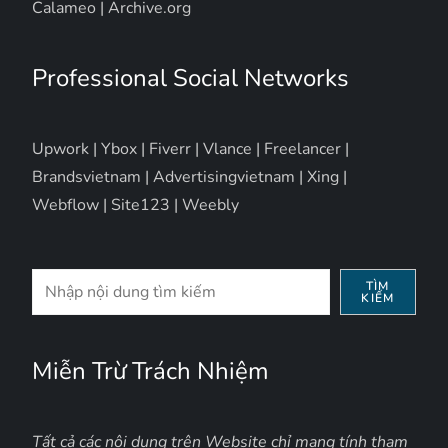
Calameo
|
Archive.org
Professional Social Networks
Upwork
|
Ybox
|
Fiverr
|
Vlance
|
Freelancer
|
Brandsvietnam
|
Advertisingvietnam
|
Xing
|
Webflow
|
Site123
|
Weebly
Tìm
TÌM
KIẾM
kiếm
Miễn Trừ Trách Nhiệm
Tất cả các nội dung trên Website chỉ mang tính tham