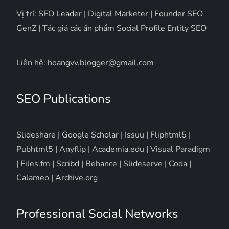
Vị trí: SEO Leader | Digital Marketer | Founder SEO
GenZ | Tác giả các ấn phẩm Social Profile Entity SEO
Liên hệ: hoangvv.blogger@gmail.com
SEO Publications
Slideshare
|
Google Scholar
|
Issuu
|
Fliphtml5
|
Pubhtml5
|
Anyflip
|
Academia.edu
|
Visual Paradigm
|
Files.fm
|
Scribd
|
Behance
|
Slideserve
|
Coda
|
Calameo
|
Archive.org
Professional Social Networks