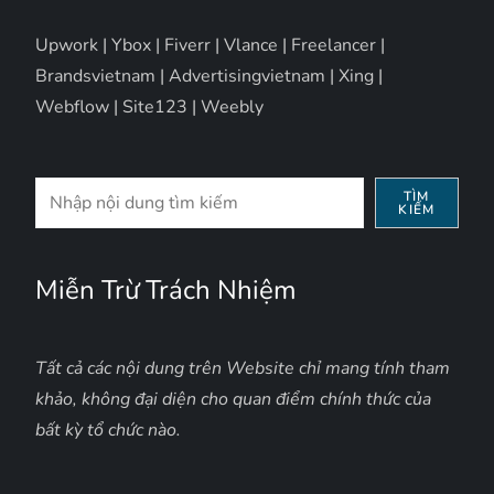
Upwork
|
Ybox
|
Fiverr
|
Vlance
|
Freelancer
|
Brandsvietnam
|
Advertisingvietnam
|
Xing
|
Webflow
|
Site123
|
Weebly
Tìm
TÌM
KIẾM
kiếm
Miễn Trừ Trách Nhiệm
Tất cả các nội dung trên Website chỉ mang tính tham
khảo, không đại diện cho quan điểm chính thức của
bất kỳ tổ chức nào.