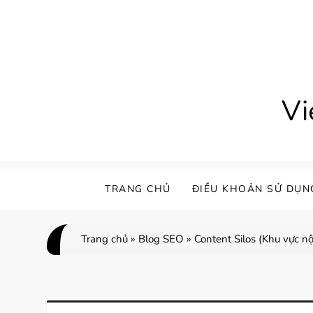
Skip
to
content
Vi
TRANG CHỦ
ĐIỀU KHOẢN SỬ DỤN
Trang chủ
»
Blog SEO
»
Content Silos (Khu vực n