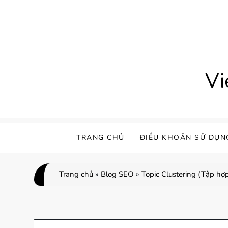
Skip
to
content
Vi
TRANG CHỦ
ĐIỀU KHOẢN SỬ DỤN
Trang chủ
»
Blog SEO
»
Topic Clustering (Tập hợ