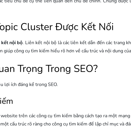
ác tiểu chủ đề cụ thể liên quan đến chủ đề chính. Chúng được l
opic Cluster Được Kết Nối
n kết nội bộ
. Liên kết nội bộ là các liên kết dẫn đến các trang 
n giúp công cụ tìm kiếm hiểu rõ hơn về cấu trúc và nội dung củ
Quan Trọng Trong SEO?
ều lợi ích đáng kể trong SEO.
Kiếm
a website trên các công cụ tìm kiếm bằng cách tạo ra một mạng l
ra một cấu trúc rõ ràng cho công cụ tìm kiếm để lập chỉ mục và đá