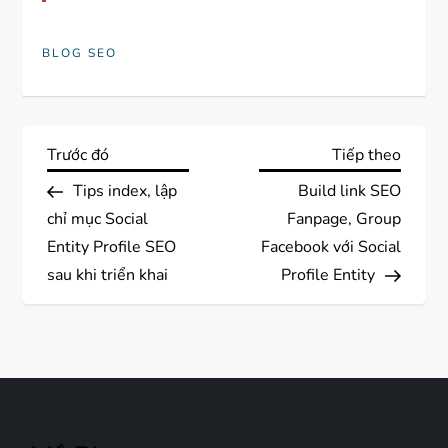
BLOG SEO
Đ
Previous
Next
Trước đó
Tiếp theo
Post
Post
Tips index, lập
Build link SEO
i
chỉ mục Social
Fanpage, Group
ề
Entity Profile SEO
Facebook với Social
sau khi triển khai
Profile Entity
u
h
ư
ớ