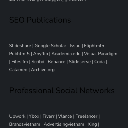
SEO Publications
Slideshare
|
Google Scholar
|
Issuu
|
Fliphtml5
|
Pubhtml5
|
Anyflip
|
Academia.edu
|
Visual Paradigm
|
Files.fm
|
Scribd
|
Behance
|
Slideserve
|
Coda
|
Calameo
|
Archive.org
Professional Social Networks
Upwork
|
Ybox
|
Fiverr
|
Vlance
|
Freelancer
|
Brandsvietnam
|
Advertisingvietnam
|
Xing
|