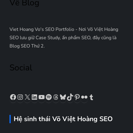
Về Blog
n
g
Viet Hoang Vo's SEO Portfolio - Nơi Võ Việt Hoàng
b
SEO lưu giữ Case Study, ấn phẩm SEO, đây cũng là
Blog SEO Thứ 2.
à
Social
i
v
Facebook
Instagram
X
LinkedIn
YouTube
Spotify
Threads
Bluesky
TikTok
Pinterest
Flickr
Tumblr
i
ế
Hệ sinh thái Võ Việt Hoàng SEO
t