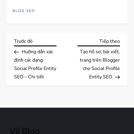
BLOG SEO
Đ
Previous
Next
Trước đó
Tiếp theo
Post
Post
Hướng dẫn xác
Tạo hồ sơ, bài viết,
i
định các dạng
trang trên Blogger
ề
Social Profile Entity
cho Social Profile
SEO – Chi tiết
Entity SEO
u
h
ư
ớ
Về Blog