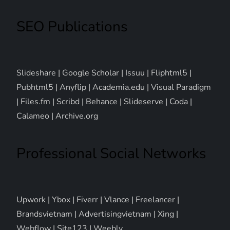
SEO Publications
Slideshare
|
Google Scholar
|
Issuu
|
Fliphtml5
|
Pubhtml5
|
Anyflip
|
Academia.edu
|
Visual Paradigm
|
Files.fm
|
Scribd
|
Behance
|
Slideserve
|
Coda
|
Calameo
|
Archive.org
Professional Social Networks
Upwork
|
Ybox
|
Fiverr
|
Vlance
|
Freelancer
|
Brandsvietnam
|
Advertisingvietnam
|
Xing
|
Webflow
|
Site123
|
Weebly