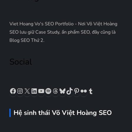
n
g
Viet Hoang Vo's SEO Portfolio - Nơi Võ Việt Hoàng
b
SEO lưu giữ Case Study, ấn phẩm SEO, đây cũng là
Blog SEO Thứ 2.
à
Social
i
v
Facebook
Instagram
X
LinkedIn
YouTube
Spotify
Threads
Bluesky
TikTok
Pinterest
Flickr
Tumblr
i
ế
Hệ sinh thái Võ Việt Hoàng SEO
t