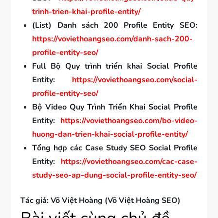
trinh-trien-khai-profile-entity/
(List) Danh sách 200 Profile Entity SEO:
https://voviethoangseo.com/danh-sach-200-
profile-entity-seo/
Full Bộ Quy trình triển khai Social Profile
Entity:
https://voviethoangseo.com/social-
profile-entity-seo/
Bộ Video Quy Trình Triển Khai Social Profile
Entity:
https://voviethoangseo.com/bo-video-
huong-dan-trien-khai-social-profile-entity/
Tổng hợp các Case Study SEO Social Profile
Entity:
https://voviethoangseo.com/cac-case-
study-seo-ap-dung-social-profile-entity-seo/
Tác giả: Võ Việt Hoàng (Võ Việt Hoàng SEO)