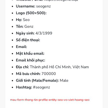
Username:
seogenz
Logo (500×500):
Họ:
Seo
Tên:
Genz
Ngày sinh:
4/3/1999
Số điện thoại:
Email:
Mật khẩu email:
Email khôi phục:
Địa chỉ:
Thành phố Hồ Chí Minh, Việt Nam
Mã bưu chính:
700000
Giới tính (Male/Female):
Male
Hashtag:
#seogenz
mau-form-thong-tin-profile-entity-seo-vo-viet-hoang-seo