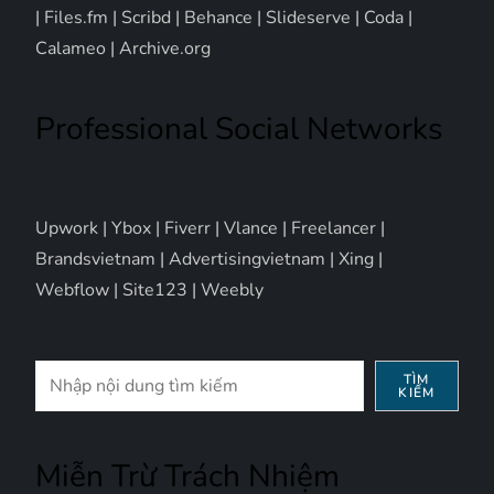
|
Files.fm
|
Scribd
|
Behance
|
Slideserve
|
Coda
|
Calameo
|
Archive.org
Professional Social Networks
Upwork
|
Ybox
|
Fiverr
|
Vlance
|
Freelancer
|
Brandsvietnam
|
Advertisingvietnam
|
Xing
|
Webflow
|
Site123
|
Weebly
Tìm
TÌM
KIẾM
kiếm
Miễn Trừ Trách Nhiệm