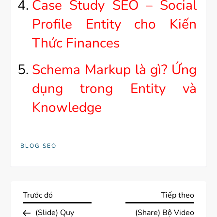
Case Study SEO – Social
Profile Entity cho Kiến
Thức Finances
Schema Markup là gì? Ứng
dụng trong Entity và
Knowledge
BLOG SEO
Đ
Previous
Next
Trước đó
Tiếp theo
Post
Post
(Slide) Quy
(Share) Bộ Video