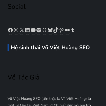
Social
i
v
Facebook
Instagram
X
LinkedIn
YouTube
Spotify
Threads
Bluesky
TikTok
Pinterest
Flickr
Tumblr
i
ế
Hệ sinh thái Võ Việt Hoàng SEO
t
Về Tác Giả
Võ Việt Hoàng SEO (tên thật là Võ Việt Hoàng) là
một SEOer tại Việt Nam, được biết đến với vai trò