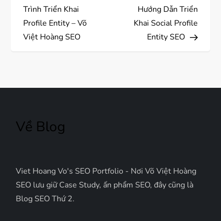
i
Trình Triển Khai
Hướng Dẫn Triển
ề
Profile Entity – Võ
Khai Social Profile
Việt Hoàng SEO
Entity SEO
u
h
ư
ớ
Về Blog
n
g
Viet Hoang Vo's SEO Portfolio - Nơi Võ Việt Hoàng
b
SEO lưu giữ Case Study, ấn phẩm SEO, đây cũng là
Blog SEO Thứ 2.
à