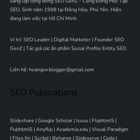
sáng lập cộng đồng SEO GenZ – Cộng Đồng Học Tập
SEO. Sinh năm 1998 tại Đông Hòa, Phú Yên. Hiện
đang làm việc tại Hồ Chí Minh.
Vị trí: SEO Leader | Digital Marketer | Founder SEO
GenZ | Tác giả các ấn phẩm Social Profile Entity SEO
Liên hệ: hoangvv.blogger@gmail.com
SEO Publications
Slideshare
|
Google Scholar
|
Issuu
|
Fliphtml5
|
Pubhtml5
|
Anyflip
|
Academia.edu
|
Visual Paradigm
|
Files.fm
|
Scribd
|
Behance
|
Slideserve
|
Coda
|