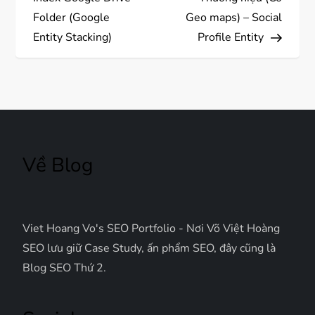
ề
Folder (Google
Geo maps) – Social
Entity Stacking)
Profile Entity
u
h
ư
ớ
Về Blog
n
g
Viet Hoang Vo's SEO Portfolio - Nơi Võ Việt Hoàng
b
SEO lưu giữ Case Study, ấn phẩm SEO, đây cũng là
Blog SEO Thứ 2.
à