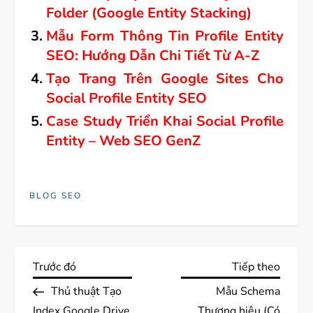
Folder (Google Entity Stacking)
Mẫu Form Thông Tin Profile Entity
SEO: Hướng Dẫn Chi Tiết Từ A-Z
Tạo Trang Trên Google Sites Cho
Social Profile Entity SEO
Case Study Triển Khai Social Profile
Entity – Web SEO GenZ
BLOG SEO
Đ
Previous
Next
Trước đó
Tiếp theo
Post
Post
Thủ thuật Tạo
Mẫu Schema
i
Index Google Drive
Thương hiệu (Có