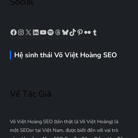
Social
i
v
Facebook
Instagram
X
LinkedIn
YouTube
Spotify
Threads
Bluesky
TikTok
Pinterest
Flickr
Tumblr
i
ế
Hệ sinh thái Võ Việt Hoàng SEO
t
Về Tác Giả
Võ Việt Hoàng SEO (tên thật là Võ Việt Hoàng) là
một SEOer tại Việt Nam, được biết đến với vai trò