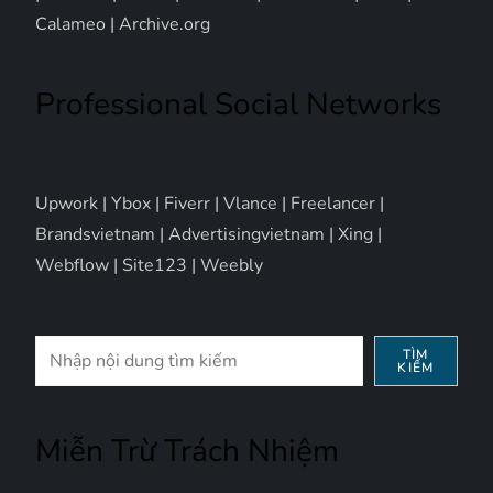
Calameo
|
Archive.org
Professional Social Networks
Upwork
|
Ybox
|
Fiverr
|
Vlance
|
Freelancer
|
Brandsvietnam
|
Advertisingvietnam
|
Xing
|
Webflow
|
Site123
|
Weebly
Tìm
TÌM
KIẾM
kiếm
Miễn Trừ Trách Nhiệm