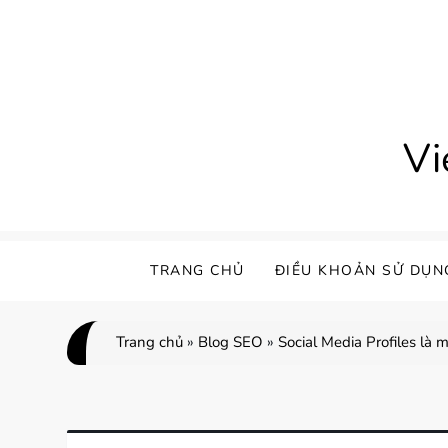
Skip
to
content
Vi
TRANG CHỦ
ĐIỀU KHOẢN SỬ DỤN
Trang chủ
»
Blog SEO
»
Social Media Profiles là 