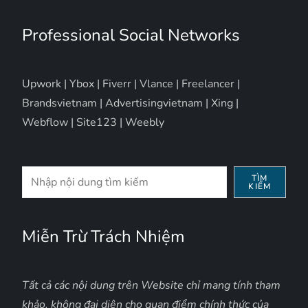
Professional Social Networks
Upwork
|
Ybox
|
Fiverr
|
Vlance
|
Freelancer
|
Brandsvietnam
|
Advertisingvietnam
|
Xing
|
Webflow
|
Site123
|
Weebly
Tìm
TÌM
KIẾM
kiếm
Miễn Trừ Trách Nhiệm
Tất cả các nội dung trên Website chỉ mang tính tham
khảo, không đại diện cho quan điểm chính thức của