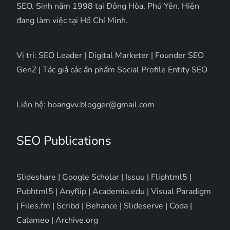
SEO. Sinh năm 1998 tại Đông Hòa, Phú Yên. Hiện
đang làm việc tại Hồ Chí Minh.
Vị trí: SEO Leader | Digital Marketer | Founder SEO
GenZ | Tác giả các ấn phẩm Social Profile Entity SEO
Liên hệ: hoangvv.blogger@gmail.com
SEO Publications
Slideshare
|
Google Scholar
|
Issuu
|
Fliphtml5
|
Pubhtml5
|
Anyflip
|
Academia.edu
|
Visual Paradigm
|
Files.fm
|
Scribd
|
Behance
|
Slideserve
|
Coda
|
Calameo
|
Archive.org