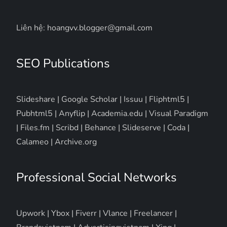
Liên hệ: hoangvv.blogger@gmail.com
SEO Publications
Slideshare
|
Google Scholar
|
Issuu
|
Fliphtml5
|
Pubhtml5
|
Anyflip
|
Academia.edu
|
Visual Paradigm
|
Files.fm
|
Scribd
|
Behance
|
Slideserve
|
Coda
|
Calameo
|
Archive.org
Professional Social Networks
Upwork
|
Ybox
|
Fiverr
|
Vlance
|
Freelancer
|