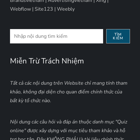
Brandsvietnam
|
Advertisingvietnam
|
Xing
|
Webflow
|
Site123
|
Weebly
Tìm
TÌM
KIẾM
kiếm
Miễn Trừ Trách Nhiệm
Tất cả các nội dung trên Website chỉ mang tính tham
khảo, không đại diện cho quan điểm chính thức của
bất kỳ tổ chức nào.
Nội dung các câu hỏi và đáp án thuộc danh mục "Quiz
online" được xây dựng với mục tiêu tham khảo và hỗ
trợ học tập. Đây KHÔNG PHẢI là tài liệu chính thức