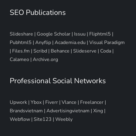
SEO Publications
Slideshare
|
Google Scholar
|
Issuu
|
Fliphtml5
|
Pubhtml5
|
Anyflip
|
Academia.edu
|
Visual Paradigm
|
Files.fm
|
Scribd
|
Behance
|
Slideserve
|
Coda
|
Calameo
|
Archive.org
Professional Social Networks
Upwork
|
Ybox
|
Fiverr
|
Vlance
|
Freelancer
|
Brandsvietnam
|
Advertisingvietnam
|
Xing
|
Webflow
|
Site123
|
Weebly