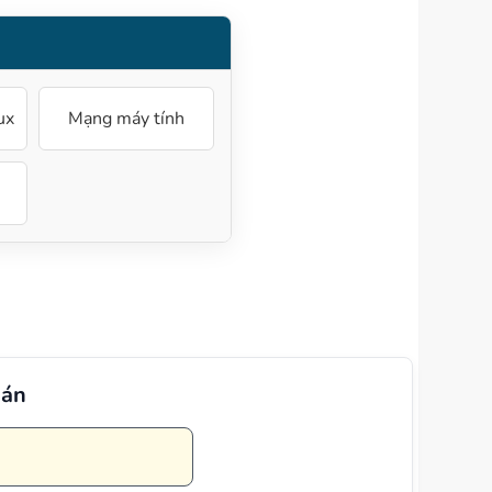
ux
Mạng máy tính
 án