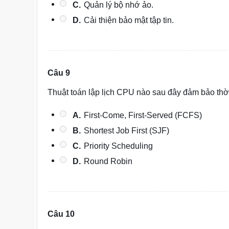
C.
Quản lý bộ nhớ ảo.
D.
Cải thiện bảo mật tập tin.
Câu 9
Thuật toán lập lịch CPU nào sau đây đảm bảo thời 
A.
First-Come, First-Served (FCFS)
B.
Shortest Job First (SJF)
C.
Priority Scheduling
D.
Round Robin
Câu 10