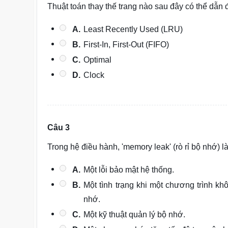
Thuật toán thay thế trang nào sau đây có thể dẫn
A.
Least Recently Used (LRU)
B.
First-In, First-Out (FIFO)
C.
Optimal
D.
Clock
Câu 3
Trong hệ điều hành, 'memory leak' (rò rỉ bộ nhớ) là
A.
Một lỗi bảo mật hệ thống.
B.
Một tình trạng khi một chương trình kh
nhớ.
C.
Một kỹ thuật quản lý bộ nhớ.