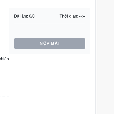
Đã làm:
0
/
0
Thời gian:
--:--
NỘP BÀI
khiển