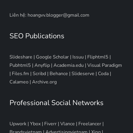
Liên hệ: hoangvv.blogger@gmail.com
SEO Publications
Slideshare
|
Google Scholar
|
Issuu
|
Fliphtml5
|
Pubhtml5
|
Anyflip
|
Academia.edu
|
Visual Paradigm
|
Files.fm
|
Scribd
|
Behance
|
Slideserve
|
Coda
|
Calameo
|
Archive.org
Professional Social Networks
Upwork
|
Ybox
|
Fiverr
|
Vlance
|
Freelancer
|
Brandsvietnam
|
Advertisingvietnam
|
Xing
|