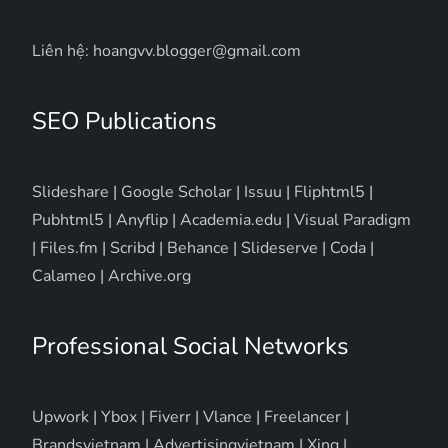
Liên hệ: hoangvv.blogger@gmail.com
SEO Publications
Slideshare
|
Google Scholar
|
Issuu
|
Fliphtml5
|
Pubhtml5
|
Anyflip
|
Academia.edu
|
Visual Paradigm
|
Files.fm
|
Scribd
|
Behance
|
Slideserve
|
Coda
|
Calameo
|
Archive.org
Professional Social Networks
Upwork
|
Ybox
|
Fiverr
|
Vlance
|
Freelancer
|
Brandsvietnam
|
Advertisingvietnam
|
Xing
|