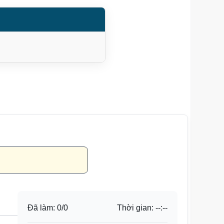
Đã làm:
0
/
0
Thời gian:
--:--