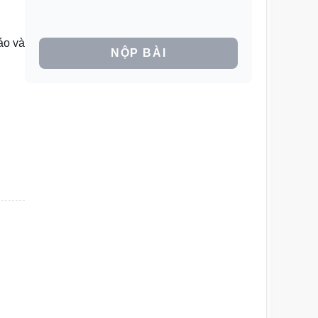
áo và
NỘP BÀI