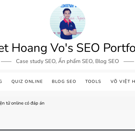
et Hoang Vo's SEO Portfo
Case study SEO, Ấn phẩm SEO, Blog SEO
G
QUIZ ONLINE
BLOG SEO
TOOLS
VÕ VIỆT 
n tử online có đáp án