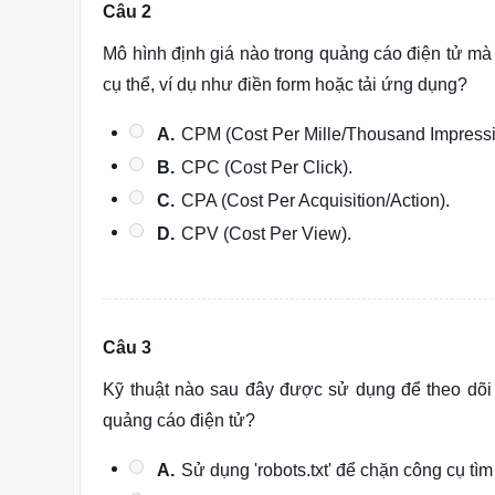
Câu 2
Mô hình định giá nào trong quảng cáo điện tử mà
cụ thể, ví dụ như điền form hoặc tải ứng dụng?
A.
CPM (Cost Per Mille/Thousand Impressi
B.
CPC (Cost Per Click).
C.
CPA (Cost Per Acquisition/Action).
D.
CPV (Cost Per View).
Câu 3
Kỹ thuật nào sau đây được sử dụng để theo dõi 
quảng cáo điện tử?
A.
Sử dụng 'robots.txt' để chặn công cụ tìm