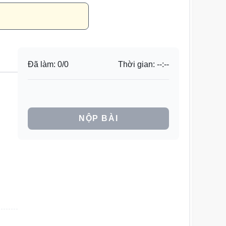
Đã làm:
0
/
0
Thời gian:
--:--
NỘP BÀI