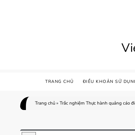
Skip
to
content
Vi
TRANG CHỦ
ĐIỀU KHOẢN SỬ DỤN
Trang chủ
»
Trắc nghiệm Thực hành quảng cáo điệ