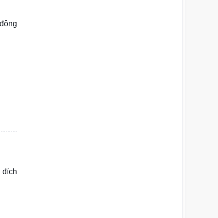
 động
 đích