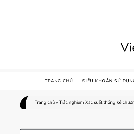
Skip
to
content
Vi
TRANG CHỦ
ĐIỀU KHOẢN SỬ DỤN
Trang chủ
»
Trắc nghiệm Xác suất thống kê chươ