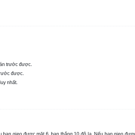
oán trước được.
trước được.
duy nhất.
ếu bạn gieo được mặt 6, bạn thắng 10 đô la. Nếu bạn gieo đượ