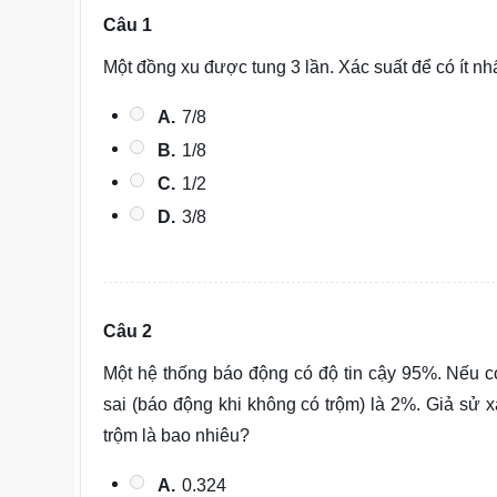
Câu 1
Một đồng xu được tung 3 lần. Xác suất để có ít n
A.
7/8
B.
1/8
C.
1/2
D.
3/8
Câu 2
Một hệ thống báo động có độ tin cậy 95%. Nếu c
sai (báo động khi không có trộm) là 2%. Giả sử 
trộm là bao nhiêu?
A.
0.324