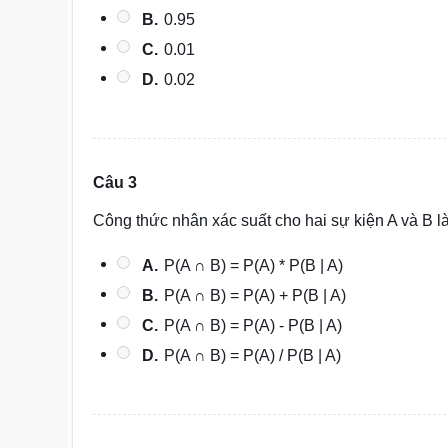
B.
0.95
C.
0.01
D.
0.02
Câu 3
Công thức nhân xác suất cho hai sự kiện A và B là
A.
P(A ∩ B) = P(A) * P(B | A)
B.
P(A ∩ B) = P(A) + P(B | A)
C.
P(A ∩ B) = P(A) - P(B | A)
D.
P(A ∩ B) = P(A) / P(B | A)