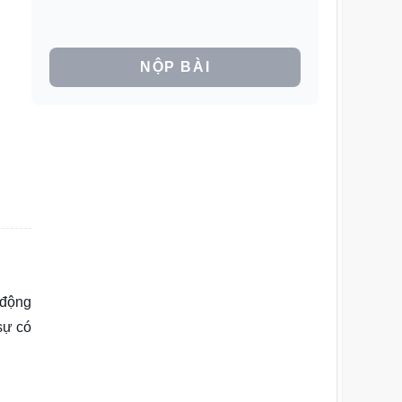
NỘP BÀI
 động
sự có