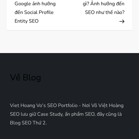
i
Google ảnh hưởng
gì? Ảnh hưởng đến
ề
đến Social Profile
SEO như thế nào?
Entity SEO
u
h
ư
ớ
Về Blog
n
g
Viet Hoang Vo's SEO Portfolio - Nơi Võ Việt Hoàng
b
SEO lưu giữ Case Study, ấn phẩm SEO, đây cũng là
Blog SEO Thứ 2.
à