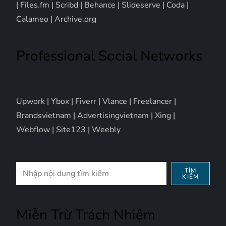
|
Files.fm
|
Scribd
|
Behance
|
Slideserve
|
Coda
|
Calameo
|
Archive.org
Professional Social Networks
Upwork
|
Ybox
|
Fiverr
|
Vlance
|
Freelancer
|
Brandsvietnam
|
Advertisingvietnam
|
Xing
|
Webflow
|
Site123
|
Weebly
Tìm
TÌM
KIẾM
kiếm
Miễn Trừ Trách Nhiệm