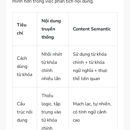
minh hơn trong việc phân tích nội dung.
Nội dung
Tiêu
truyền
Content Semantic
chí
thống
Nhồi nhét
Sử dụng từ khóa
Cách
từ khóa
chính + từ khóa
dùng
chính
ngữ nghĩa + thực
từ khóa
nhiều lần
thể liên quan
Thiếu
Cấu
logic, tập
Mạch lạc, tự nhiên,
trúc nội
trung vào
có tính ngữ cảnh
dung
từ khóa
cao
chính