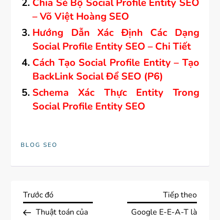
Chia Sẻ Bộ Social Profile Entity SEO
– Võ Việt Hoàng SEO
Hướng Dẫn Xác Định Các Dạng
Social Profile Entity SEO – Chi Tiết
Cách Tạo Social Profile Entity – Tạo
BackLink Social Để SEO (P6)
Schema Xác Thực Entity Trong
Social Profile Entity SEO
BLOG SEO
Đ
Previous
Next
Trước đó
Tiếp theo
Post
Post
Thuật toán của
Google E-E-A-T là