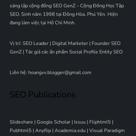
sáng lập cộng đồng SEO GenZ – Cộng Đồng Học Tập
SEO. Sinh năm 1998 tại Đông Hòa, Phú Yên. Hiện
đang làm việc tại Hồ Chí Minh.
Vị trí: SEO Leader | Digital Marketer | Founder SEO
GenZ | Tác giả các ấn phẩm Social Profile Entity SEO
Liên hệ: hoangvv.blogger@gmail.com
SEO Publications
Slideshare
|
Google Scholar
|
Issuu
|
Fliphtml5
|
Pubhtml5
|
Anyflip
|
Academia.edu
|
Visual Paradigm