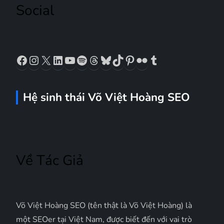
Social
i
v
Facebook
Instagram
X
LinkedIn
YouTube
Spotify
Threads
Bluesky
TikTok
Pinterest
Flickr
Tumblr
i
ế
Hệ sinh thái Võ Việt Hoàng SEO
t
Về Tác Giả
Võ Việt Hoàng SEO (tên thật là Võ Việt Hoàng) là
một SEOer tại Việt Nam, được biết đến với vai trò