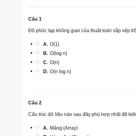
Câu 1
Độ phức tạp không gian của thuật toán sắp xếp trộ
A.
O(1)
B.
O(log n)
C.
O(n)
D.
O(n log n)
Câu 2
Cấu trúc dữ liệu nào sau đây phù hợp nhất để bi
A.
Mảng (Array)