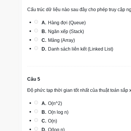
Cấu trúc dữ liệu nào sau đây cho phép truy cập 
A.
Hàng đợi (Queue)
B.
Ngăn xếp (Stack)
C.
Mảng (Array)
D.
Danh sách liên kết (Linked List)
Câu 5
Độ phức tạp thời gian tốt nhất của thuật toán sắp x
A.
O(n^2)
B.
O(n log n)
C.
O(n)
D.
O(log n)