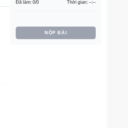
Đã làm:
0
/
0
Thời gian:
--:--
NỘP BÀI