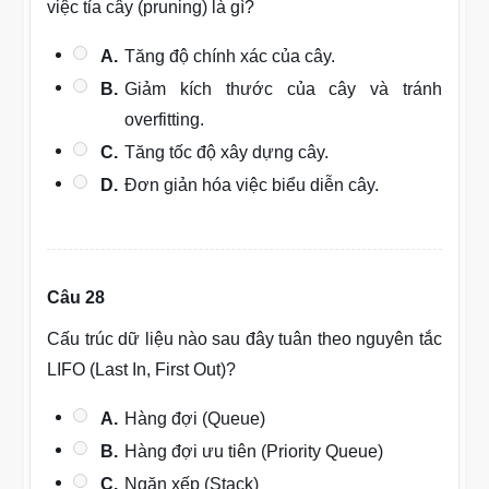
việc tỉa cây (pruning) là gì?
A.
Tăng độ chính xác của cây.
B.
Giảm kích thước của cây và tránh
overfitting.
C.
Tăng tốc độ xây dựng cây.
D.
Đơn giản hóa việc biểu diễn cây.
Câu 28
Cấu trúc dữ liệu nào sau đây tuân theo nguyên tắc
LIFO (Last In, First Out)?
A.
Hàng đợi (Queue)
B.
Hàng đợi ưu tiên (Priority Queue)
C.
Ngăn xếp (Stack)