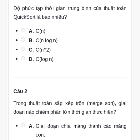
Độ phức tạp thời gian trung bình của thuật toán
QuickSort là bao nhiêu?
A.
O(n)
B.
O(n log n)
C.
O(n^2)
D.
O(log n)
Câu 2
Trong thuật toán sắp xếp trộn (merge sort), giai
đoạn nào chiếm phần lớn thời gian thực hiện?
A.
Giai đoạn chia mảng thành các mảng
con.