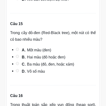
Câu 15
Trong cây đỏ-đen (Red-Black tree), một nút có thể
có bao nhiêu màu?
A.
Một màu (đen)
B.
Hai màu (đỏ hoặc đen)
C.
Ba màu (đỏ, đen, hoặc xám)
D.
Vô số màu
Câu 16
Trong thuật toán sắp xếp vun đống (heap sort),