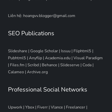
Liên hệ: hoangvv.blogger@gmail.com
SEO Publications
Slideshare
|
Google Scholar
|
Issuu
|
Fliphtml5
|
Pubhtml5
|
Anyflip
|
Academia.edu
|
Visual Paradigm
|
Files.fm
|
Scribd
|
Behance
|
Slideserve
|
Coda
|
Calameo
|
Archive.org
Professional Social Networks
Upwork
|
Ybox
|
Fiverr
|
Vlance
|
Freelancer
|