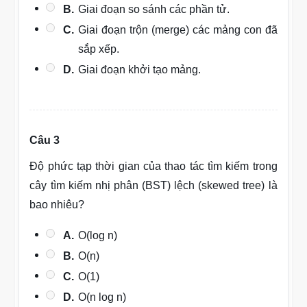
B.
Giai đoạn so sánh các phần tử.
C.
Giai đoạn trộn (merge) các mảng con đã
sắp xếp.
D.
Giai đoạn khởi tạo mảng.
Câu 3
Độ phức tạp thời gian của thao tác tìm kiếm trong
cây tìm kiếm nhị phân (BST) lệch (skewed tree) là
bao nhiêu?
A.
O(log n)
B.
O(n)
C.
O(1)
D.
O(n log n)