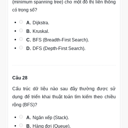
(minimum spanning tree) cho một đồ thị liên thông
có trọng số?
A.
Dijkstra.
B.
Kruskal.
C.
BFS (Breadth-First Search).
D.
DFS (Depth-First Search).
Câu 28
Cấu trúc dữ liệu nào sau đây thường được sử
dụng để triển khai thuật toán tìm kiếm theo chiều
rộng (BFS)?
A.
Ngăn xếp (Stack).
B.
Hàng đợi (Queue).