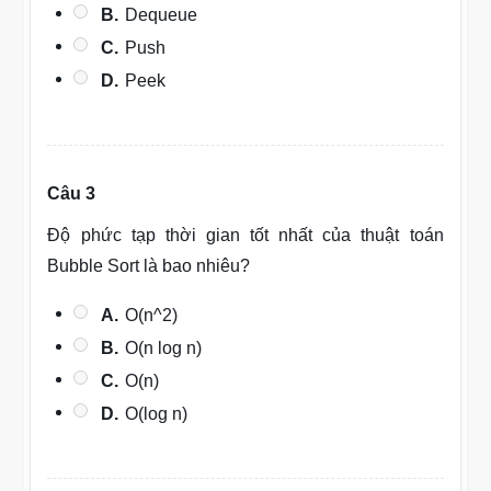
B.
Dequeue
C.
Push
D.
Peek
Câu 3
Độ phức tạp thời gian tốt nhất của thuật toán
Bubble Sort là bao nhiêu?
A.
O(n^2)
B.
O(n log n)
C.
O(n)
D.
O(log n)