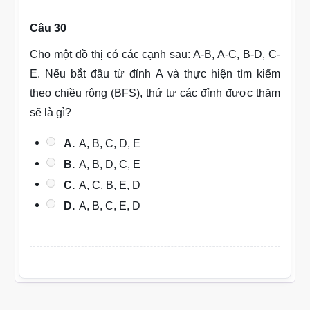
Câu 30
Cho một đồ thị có các cạnh sau: A-B, A-C, B-D, C-
E. Nếu bắt đầu từ đỉnh A và thực hiện tìm kiếm
theo chiều rộng (BFS), thứ tự các đỉnh được thăm
sẽ là gì?
A.
A, B, C, D, E
B.
A, B, D, C, E
C.
A, C, B, E, D
D.
A, B, C, E, D