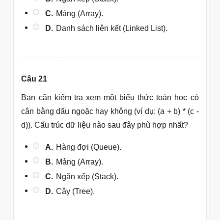
C.
Mảng (Array).
D.
Danh sách liên kết (Linked List).
Câu 21
Bạn cần kiểm tra xem một biểu thức toán học có
cân bằng dấu ngoặc hay không (ví dụ: (a + b) * (c -
d)). Cấu trúc dữ liệu nào sau đây phù hợp nhất?
A.
Hàng đợi (Queue).
B.
Mảng (Array).
C.
Ngăn xếp (Stack).
D.
Cây (Tree).