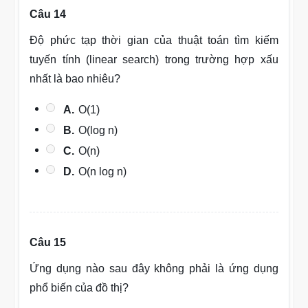
Câu 14
Độ phức tạp thời gian của thuật toán tìm kiếm
tuyến tính (linear search) trong trường hợp xấu
nhất là bao nhiêu?
A.
O(1)
B.
O(log n)
C.
O(n)
D.
O(n log n)
Câu 15
Ứng dụng nào sau đây không phải là ứng dụng
phổ biến của đồ thị?