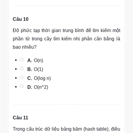
Câu 10
Độ phức tạp thời gian trung bình để tìm kiếm một
phần tử trong cây tìm kiếm nhị phân cân bằng là
bao nhiêu?
A.
O(n)
B.
O(1)
C.
O(log n)
D.
O(n^2)
Câu 11
Trong cấu trúc dữ liệu bảng băm (hash table), điều