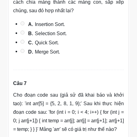
cách chia mảng thành các mảng con, sắp xếp
chúng, sau đó hợp nhất lại?
A.
Insertion Sort.
B.
Selection Sort.
C.
Quick Sort.
D.
Merge Sort.
Câu 7
Cho đoạn code sau (giả sử đã khai báo và khởi
tạo): 'int arr[5] = {5, 2, 8, 1, 9};' Sau khi thực hiện
đoạn code sau: 'for (int i = 0; i < 4; i++) { for (int j =
0; j arr[j+1]) { int temp = arr[j]; arr[j] = arr[j+1]; arr[j+1]
= temp; } } }' Mảng 'arr' sẽ có giá trị như thế nào?