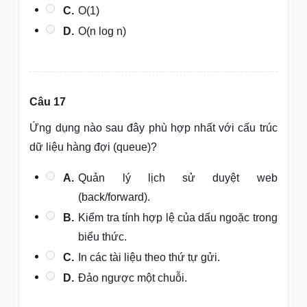
C.
O(1)
D.
O(n log n)
Câu 17
Ứng dụng nào sau đây phù hợp nhất với cấu trúc
dữ liệu hàng đợi (queue)?
A.
Quản lý lịch sử duyệt web
(back/forward).
B.
Kiểm tra tính hợp lệ của dấu ngoặc trong
biểu thức.
C.
In các tài liệu theo thứ tự gửi.
D.
Đảo ngược một chuỗi.