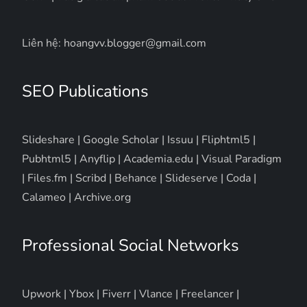
Liên hệ: hoangvv.blogger@gmail.com
SEO Publications
Slideshare
|
Google Scholar
|
Issuu
|
Fliphtml5
|
Pubhtml5
|
Anyflip
|
Academia.edu
|
Visual Paradigm
|
Files.fm
|
Scribd
|
Behance
|
Slideserve
|
Coda
|
Calameo
|
Archive.org
Professional Social Networks
Upwork
|
Ybox
|
Fiverr
|
Vlance
|
Freelancer
|