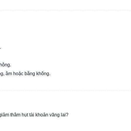
.
không.
ng, âm hoặc bằng không.
iảm thâm hụt tài khoản vãng lai?