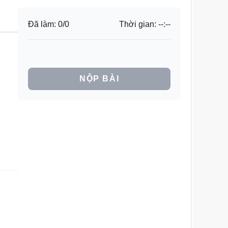
Đã làm:
0
/
0
Thời gian:
--:--
NỘP BÀI