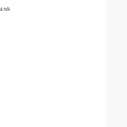
á hối