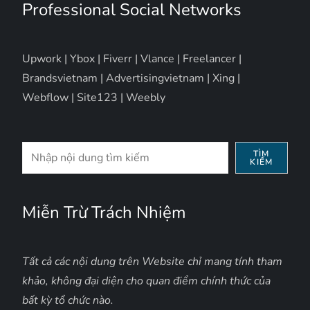
Professional Social Networks
Upwork
|
Ybox
|
Fiverr
|
Vlance
|
Freelancer
|
Brandsvietnam
|
Advertisingvietnam
|
Xing
|
Webflow
|
Site123
|
Weebly
Tìm
TÌM
KIẾM
kiếm
Miễn Trừ Trách Nhiệm
Tất cả các nội dung trên Website chỉ mang tính tham
khảo, không đại diện cho quan điểm chính thức của
bất kỳ tổ chức nào.