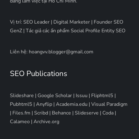
đang làm việc tại Hồ Chí Minh.
Vị trí: SEO Leader | Digital Marketer | Founder SEO
GenZ | Tác giả các ấn phẩm Social Profile Entity SEO
Liên hệ: hoangvv.blogger@gmail.com
SEO Publications
Slideshare
|
Google Scholar
|
Issuu
|
Fliphtml5
|
Pubhtml5
|
Anyflip
|
Academia.edu
|
Visual Paradigm
|
Files.fm
|
Scribd
|
Behance
|
Slideserve
|
Coda
|
Calameo
|
Archive.org