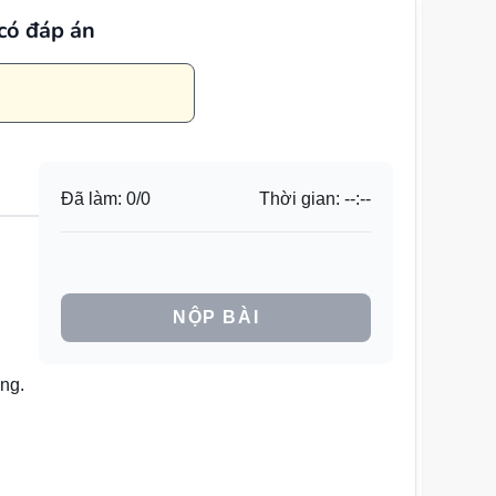
có đáp án
Đã làm:
0
/
0
Thời gian:
--:--
NỘP BÀI
àng.