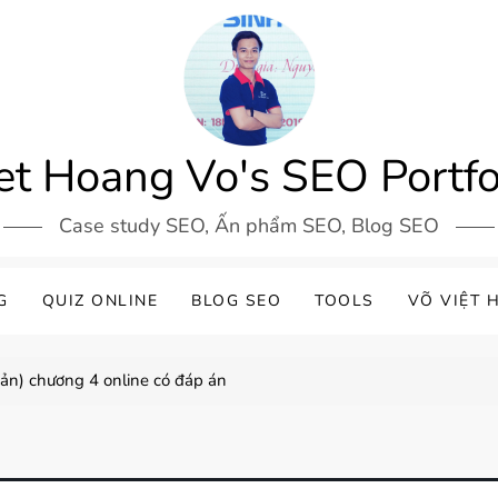
et Hoang Vo's SEO Portfo
Case study SEO, Ấn phẩm SEO, Blog SEO
G
QUIZ ONLINE
BLOG SEO
TOOLS
VÕ VIỆT 
ản) chương 4 online có đáp án