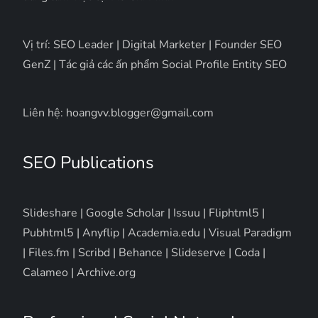
Vị trí: SEO Leader | Digital Marketer | Founder SEO
GenZ | Tác giả các ấn phẩm Social Profile Entity SEO
Liên hệ: hoangvv.blogger@gmail.com
SEO Publications
Slideshare
|
Google Scholar
|
Issuu
|
Fliphtml5
|
Pubhtml5
|
Anyflip
|
Academia.edu
|
Visual Paradigm
|
Files.fm
|
Scribd
|
Behance
|
Slideserve
|
Coda
|
Calameo
|
Archive.org