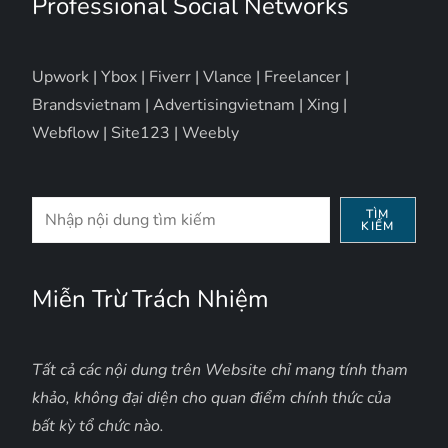
Professional Social Networks
Upwork
|
Ybox
|
Fiverr
|
Vlance
|
Freelancer
|
Brandsvietnam
|
Advertisingvietnam
|
Xing
|
Webflow
|
Site123
|
Weebly
Tìm
TÌM
KIẾM
kiếm
Miễn Trừ Trách Nhiệm
Tất cả các nội dung trên Website chỉ mang tính tham
khảo, không đại diện cho quan điểm chính thức của
bất kỳ tổ chức nào.