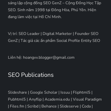
sáng lập cộng đồng SEO GenZ – Cộng Đồng Học Tập
SEO. Sinh năm 1998 tại Đông Hòa, Phú Yên. Hiện
đang làm việc tại Hồ Chí Minh.
Vị trí: SEO Leader | Digital Marketer | Founder SEO
GenZ | Tác giả các ấn phẩm Social Profile Entity SEO
Liên hệ: hoangvv.blogger@gmail.com
SEO Publications
Slideshare
|
Google Scholar
|
Issuu
|
Fliphtml5
|
Pubhtml5
|
Anyflip
|
Academia.edu
|
Visual Paradigm
|
Files.fm
|
Scribd
|
Behance
|
Slideserve
|
Coda
|