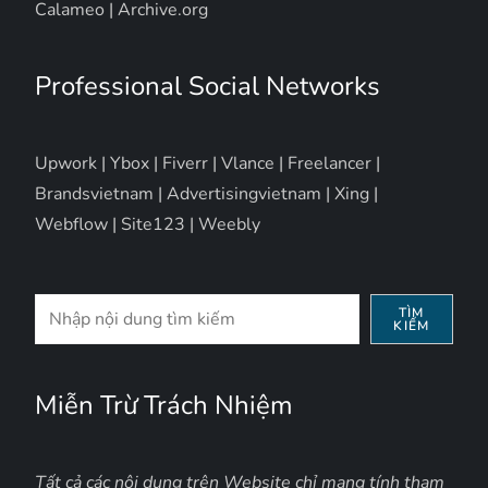
Calameo
|
Archive.org
Professional Social Networks
Upwork
|
Ybox
|
Fiverr
|
Vlance
|
Freelancer
|
Brandsvietnam
|
Advertisingvietnam
|
Xing
|
Webflow
|
Site123
|
Weebly
Tìm
TÌM
KIẾM
kiếm
Miễn Trừ Trách Nhiệm
Tất cả các nội dung trên Website chỉ mang tính tham