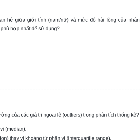
n hệ giữa giới tính (nam/nữ) và mức độ hài lòng của nhân
 phù hợp nhất để sử dụng?
 của các giá trị ngoại lệ (outliers) trong phân tích thống kê?
vị (median).
n) thay vì khoảng tứ phân vị (interquartile range).