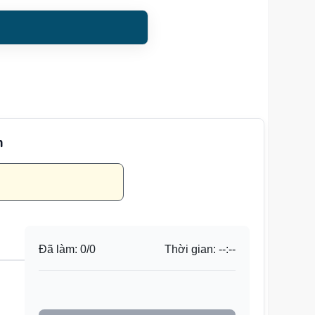
n
Đã làm:
0
/
0
Thời gian:
--:--