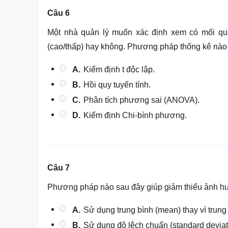
Câu 6
Một nhà quản lý muốn xác định xem có mối qua
(cao/thấp) hay không. Phương pháp thống kê nào
A.
Kiểm định t độc lập.
B.
Hồi quy tuyến tính.
C.
Phân tích phương sai (ANOVA).
D.
Kiểm định Chi-bình phương.
Câu 7
Phương pháp nào sau đây giúp giảm thiểu ảnh hưởng
A.
Sử dụng trung bình (mean) thay vì trung 
B.
Sử dụng độ lệch chuẩn (standard deviatio