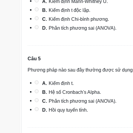
A.
Kiểm định Mann-Whitney U.
B.
Kiểm định t độc lập.
C.
Kiểm định Chi-bình phương.
D.
Phân tích phương sai (ANOVA).
Câu 5
Phương pháp nào sau đây thường được sử dụng để
A.
Kiểm định t.
B.
Hệ số Cronbach's Alpha.
C.
Phân tích phương sai (ANOVA).
D.
Hồi quy tuyến tính.