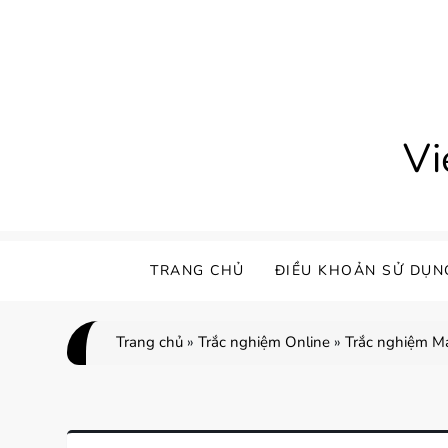
Skip
to
content
Vi
TRANG CHỦ
ĐIỀU KHOẢN SỬ DỤN
Trang chủ
»
Trắc nghiệm Online
»
Trắc nghiệm Ma