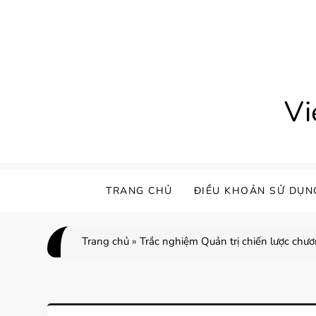
Skip
to
content
Vi
TRANG CHỦ
ĐIỀU KHOẢN SỬ DỤN
Trang chủ
»
Trắc nghiệm Quản trị chiến lược chư