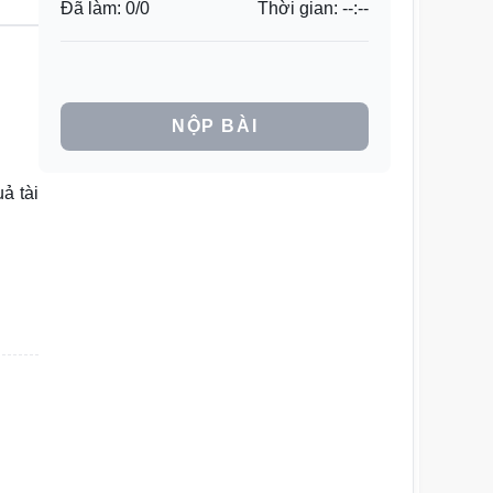
Đã làm:
0
/
0
Thời gian:
--:--
NỘP BÀI
ả tài