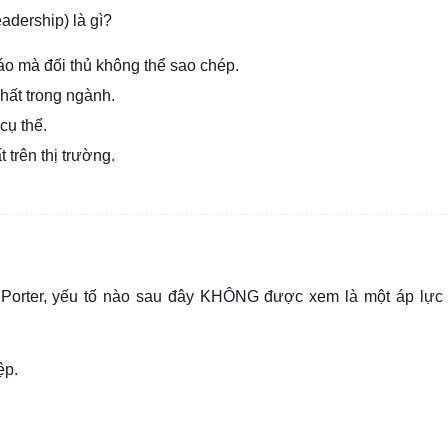
adership) là gì?
o mà đối thủ không thể sao chép.
nhất trong ngành.
cụ thể.
trên thị trường.
l Porter, yếu tố nào sau đây KHÔNG được xem là một áp lực
ệp.