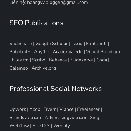
Liên hệ: hoangvv.blogger@gmail.com
SEO Publications
Slideshare
|
Google Scholar
|
Issuu
|
Fliphtml5
|
Pubhtml5
|
Anyflip
|
Academia.edu
|
Visual Paradigm
|
Files.fm
|
Scribd
|
Behance
|
Slideserve
|
Coda
|
Calameo
|
Archive.org
Professional Social Networks
Upwork
|
Ybox
|
Fiverr
|
Vlance
|
Freelancer
|
Brandsvietnam
|
Advertisingvietnam
|
Xing
|
Webflow
|
Site123
|
Weebly