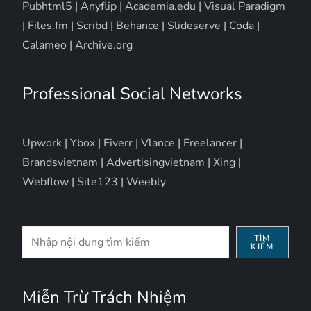
Pubhtml5
|
Anyflip
|
Academia.edu
|
Visual Paradigm
|
Files.fm
|
Scribd
|
Behance
|
Slideserve
|
Coda
|
Calameo
|
Archive.org
Professional Social Networks
Upwork
|
Ybox
|
Fiverr
|
Vlance
|
Freelancer
|
Brandsvietnam
|
Advertisingvietnam
|
Xing
|
Webflow
|
Site123
|
Weebly
Tìm
TÌM
KIẾM
kiếm
Miễn Trừ Trách Nhiệm