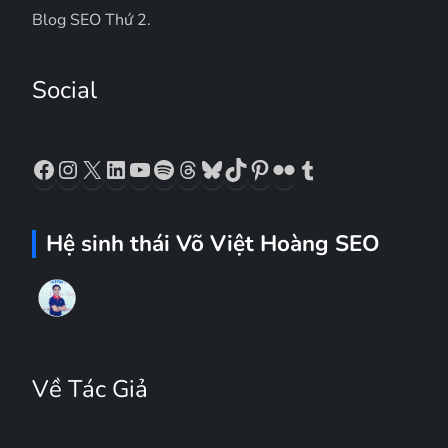
Blog SEO Thứ 2.
Social
Facebook
Instagram
X
LinkedIn
YouTube
Spotify
Threads
Bluesky
TikTok
Pinterest
Flickr
Tumblr
Hệ sinh thái Võ Việt Hoàng SEO
Về Tác Giả