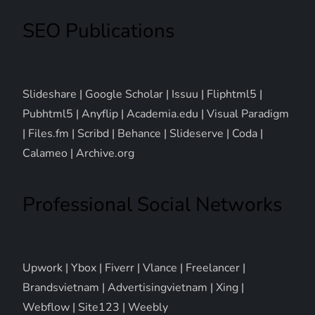
SEO Publications
Slideshare
|
Google Scholar
|
Issuu
|
Fliphtml5
|
Pubhtml5
|
Anyflip
|
Academia.edu
|
Visual Paradigm
|
Files.fm
|
Scribd
|
Behance
|
Slideserve
|
Coda
|
Calameo
|
Archive.org
Professional Social Networks
Upwork
|
Ybox
|
Fiverr
|
Vlance
|
Freelancer
|
Brandsvietnam
|
Advertisingvietnam
|
Xing
|
Webflow
|
Site123
|
Weebly