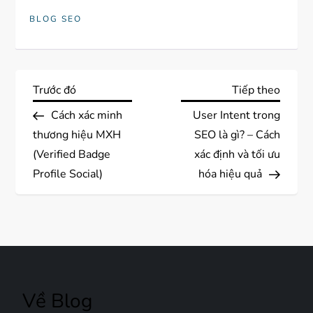
BLOG SEO
Đ
Previous
Next
Trước đó
Tiếp theo
Post
Post
Cách xác minh
User Intent trong
i
thương hiệu MXH
SEO là gì? – Cách
ề
(Verified Badge
xác định và tối ưu
Profile Social)
hóa hiệu quả
u
h
ư
ớ
Về Blog