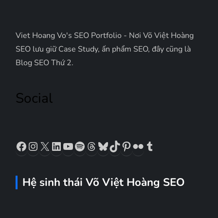
n
g
Viet Hoang Vo's SEO Portfolio - Nơi Võ Việt Hoàng
b
SEO lưu giữ Case Study, ấn phẩm SEO, đây cũng là
Blog SEO Thứ 2.
à
Social
i
v
Facebook
Instagram
X
LinkedIn
YouTube
Spotify
Threads
Bluesky
TikTok
Pinterest
Flickr
Tumblr
i
ế
Hệ sinh thái Võ Việt Hoàng SEO
t